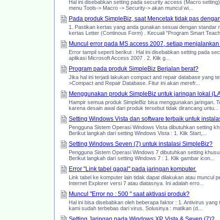
Hal ini disebabkan setting pada security access (Macro setting
menu Tools-> Macro -> Security-> akan muncul wi...
Pada produk SimpleBiz, saat Mencetak tidak pas dengan
1. Pastikan kertas yang anda gunakan sesuai dengan stand
kertas Letter (Continous Form) . Kecuali "Program Smart Teache
Muncul error pada MS access 2007, setiap menjalankan 
Error tampil seperti berikut : Hal ini disebabkan setting pada s
aplikasi Microsoft Access 2007 . 2. Klik g...
Program pada produk SimpleBiz Berjalan berat?
Jika hal ini terjadi lakukan compact and repair database yang 
>Compact and Repair Database. Fitur ini akan merefr...
Menggunakan produk SimpleBiz untuk jaringan lokal (L
Hampir semua produk SimpleBiz bisa menggunakan jaringan. Te
karena desain awal dari produk tersebut tidak dirancang untu...
Setting Windows Vista dan software terbaik untuk instal
Pengguna Sistem Operasi Windows Vista dibutuhkan setting kh
Berikut langkah dari setting Windows Vista : 1. Klik Start,...
Setting Windows Seven (7) untuk instalasi SimpleBiz?
Pengguna Sistem Operasi Windows 7 dibutuhkan setting khusu
Berikut langkah dari setting Windows 7 : 1. Klik gambar icon...
Error "Link tabel gagal" pada jaringan komputer.
Link tabel ke komputer lain tidak dapat dilakukan atau muncul p
Internet Explorer versi 7 atau diatasnya. Ini adalah erro...
Muncul "Error no : 500 " saat aktivasi produk?
Hal ini bisa disebabkan oleh beberapa faktor : 1. Antivirus y
kami sudah terbebas dari virus. Solusinya : matikan (d...
Setting Jaringan pada Windows XP, Vista & Seven (7)?