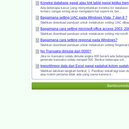
Koneksi database gagal atau link table gagal ketika men
Ada beberapa kasus yang menyebabkan koneksi ke database gaga
terbaru sangat sering akan mengalami hal seperti ini, ber...
Bagaimana setting UAC pada Windows Vista, 7 dan 8 ?
Silahkan download panduan untuk melakukan setting UAC dibaw
Bagaimana cara setting microsoft office access 2003, 2
Silahkan download panduan untuk melakukan setting microsoft o
Bagaimana cara setting regional pada Windows?
Silahkan download panduan untuk melakukan setting Regional L
No Transaksi dimulai dari 0000?
Jika no transaksi selalu dimulai angka 000 berarti ada beber
generate transaksi selalu menjadi 000. Berikut beberapa sol...
Import/impor data dari Excel gagal padahal kolom sudah
Silahkan lakukan-langkah berikut: 1. Pastikan sekali lagi isian d
atau kolom pertama tidak ada yang sama karena it...
Bamboomedia 