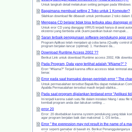
Untuk langkah detail melakukan setting jaringan pada Windows 
Bagaimana membuat setting 2 Toko untuk 1 Komputer?
Silahkan download file dibawah untuk pembuatan 2 toko dalam 
Mengapa CD belajar tidak bisa terbuka atau dianggap vi
Untuk eror CD yang dianggap VIRUS terjadi hanya di awal autoru
ekstensi yang berbeda unik (kami pastikan bukan merupak...
Saran terbaik penggunaan software pendukung agar pr
Program Aplikasi telah menjalani uji coba lama (Quality contr
program berjalan lancar (optimal): 1. Hardware da...
Download Runtime Access 2002 ??
Berikut Link untuk download Runtime access 2002, Klik downloa
Pada Program, Data yang terlihat adalah "#Name?" ?
Erorr "#Nama?" Terjadi karena office accesss tidak terinstal 
benar.
Error pada saat transaksi degan perintah error " The chan
Untuk permasalahan tersebut Bapak/Ibu dapat melakukan Compa
Apabila Permasalahan tersebut masih terjadi silahka...
Pada saat program dijalankan terdapat error "Aplikasi ti
Ini terjadi karena salah satu file dalam instalasi hilang / atau f
kembali program anda dan lakukan setting ...
error 20
Error: 20 disebabkan karena system pendukung yang tidak kom
agar program berjalan baik dan maksimal: 1. OS terba...
Error " the expression may not result in the name of a macr
error seperti gamabar di bawah ini. Berikut Penanggulanganya 