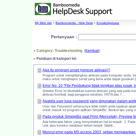
My Web site
>
Bamboomedia - Help Desk
>
Knowledgebase
Pertanyaan :
» Category: Troubleshooting
(
Kembali
)
»
Panduan di kategori ini:
Apa itu program unset (remove aktivasi)?
Program untuk menghilangkan aktivasi pada komputer anda. Ini
maka untuk menghapus serial yang lama anda dapat gunakan p
Error No: 10 "File Pendukung tidak lengkap atau rusak, 
Solution Error ini disebabkan karena aktivasi yang ada pada ko
aktivasi kembali, bagi pengguna windows VISTA dan 7 ...
Apabila user lupa password yang digunakan dalam apli
User dan Password seharusnya tidak boleh anda lupakan apalag
untuk masuk ke program aplikasi SimpleBiz. Berikut tips yang m
Pada produk SimpleBiz,saat Print (Mencetak), Preview t
Ada beberapa faktor yang menyebabkan hal ini terjadi : 1. Pada k
Link atau koneksi database belum terjadi. Silahk...
Muncul error pada MS access 2003, setiap menjalankan 