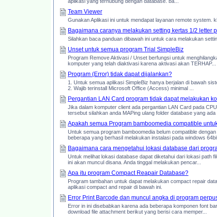
aplikasi yang terhubung dengan database. ba...
Team Viewer
Gunakan Aplikasi ini untuk mendapat layanan remote system. kl
Bagaimana caranya melakukan setting kertas 1/2 letter
Silahkan baca panduan dibawah ini untuk cara melakukan settin
Unset untuk semua program Trial SimpleBiz
Program Remove Aktivasi / Unset berfungsi untuk menghilangk
komputer yang telah diaktivasi karena aktivasi akan TERHAP...
Program (Error) tidak dapat dijalankan?
1. Untuk semua aplikasi SimpleBiz hanya berjalan di bawah sist
2. Wajib terinstall Microsoft Office (Access) minimal ...
Pergantian LAN Card program tidak dapat melakukan ko
Jika dalam komputer client ada pergantian LAN Card pada CPU
tersebut silahkan anda MAPing ulang folder database yang ada d
Apakah semua Program bamboomedia compatible untuk
Untuk semua program bamboomedia belum compatible dengan w
beberapa yang berhasil melakukan instalasi pada windows 64bit.
Bagaimana cara mengetahui lokasi database dari progra
Untuk melihat lokasi database dapat diketahui dari lokasi path 
ini akan muncul disana. Anda tinggal melakukan pencar...
Apa itu program Compact Reapair Database?
Program tambahan untuk dapat melakukan compact repair datab
aplikasi compact and repair di bawah ini.
Error Print Barcode dan muncul angka di program perpu
Error in ini disebabkan karena ada beberapa komponen font barco
download file attachment berikut yang berisi cara memper...