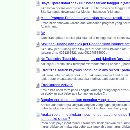
Biaya Operasional tidak urut berdasarkan tanggal ? (Me
Jika biaya operasional masih tidak urut berdasarkan tanggal si
Silahkan anda download trial Medium business (trial lang...
Menu Program Error " the expression may not result in t
Error ini disebabkan karena ada komponen program yang belum l
Attachment.
AA
Gunakan aplikasi berikut jika tidak bisa menggunakan teamview
Stok per Gudang dan Stok per Periode tidak Balance atau
Jika stok per Gudang dan Stok per Periode tidak Balance atau 
terbaru di no 0361265521 atau 081240555900 .
No Transaksi Tidak bisa berlanjut / nol (Medium Busines
hal terjadi karena tidak terdapat microsoft office ( access ) pada
Error "The search key was not found in any record." pada
Lakukan beberap atips berikut: 1. Lakukan compact and repair
tools-restore database disana akan terlihat path atau lokasi ...
Error karena ActiveX
Ketika kita open form pada Longlife kadang sering terjadi error 
disebabkan ada beberapa komponen active X ...
Bagaimana memunculkan menubar yang hilang pada p
Berikut ada beberapa langkah-langkah yang dapat digunakan un
untuk langkah-langkah memunculkan kembali menu bar yang ..
Apakah boleh melakukan input mundur atau menginput t
terinput ke sistem?
Pada prinsipnya input mundur transaksi tidak diijinkan oleh 
harus dilakukan maka ada beberapa langkah yang harus dilakuk